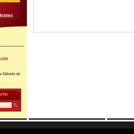
iciones
l.com
a Sábado de
ITIO