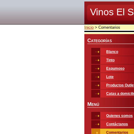
Vinos El S
Inicio
>
Comentarios
C
ATEGORÍAS
Blanco
Tinto
Espumoso
Lote
Productos Outle
Catas a domicili
M
ENÚ
Quienes somos
Contáctanos
Comentarios