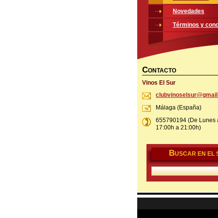
Novedades
Términos y cond
C
ONTACTO
Vinos El Sur
clubvino
selsur@g
mai
Málaga (España)
655790194 (De Lunes 
17:00h a 21:00h)
B
USCAR EN EL S