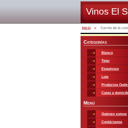
Vinos El S
Inicio
Carrito de la co
C
ATEGORÍAS
Blanco
Tinto
Espumoso
Lote
Productos Outle
Catas a domicili
M
ENÚ
Quienes somos
Contáctanos