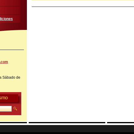
iciones
l.com
a Sábado de
ITIO