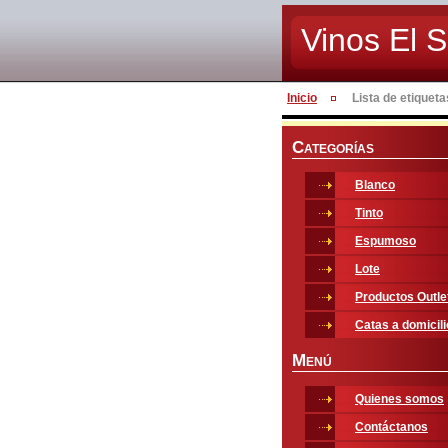
Vinos El S
Inicio
Lista de etiqueta
C
ATEGORÍAS
Blanco
Tinto
Espumoso
Lote
Productos Outle
Catas a domicili
M
ENÚ
Quienes somos
Contáctanos