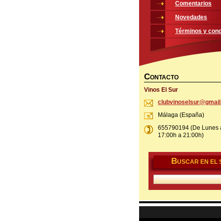
Comentarios
Novedades
Términos y cond
C
ONTACTO
Vinos El Sur
clubvino
selsur@g
mai
Málaga (España)
655790194 (De Lunes 
17:00h a 21:00h)
B
USCAR EN EL S