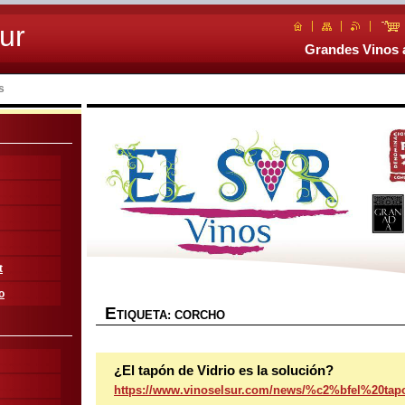
ur
Grandes Vinos a
s
t
o
E
TIQUETA: CORCHO
¿El tapón de Vidrio es la solución?
https://www.vinoselsur.com/news/%c2%bfel%20ta