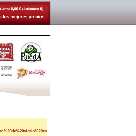
0,00 €
0
Carro:
(Artículos:
)
 los mejores precios
pon%20de%20vidrio%20es%20la%20solucion-/